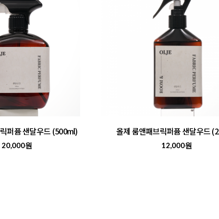
퍼퓸 샌달우드 (500ml)
올제 룸앤패브릭퍼퓸 샌달우드 (20
20,000원
12,000원