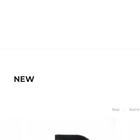
NEW
New
Name