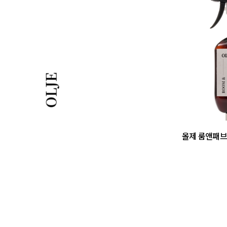
올제 룸앤패브릭