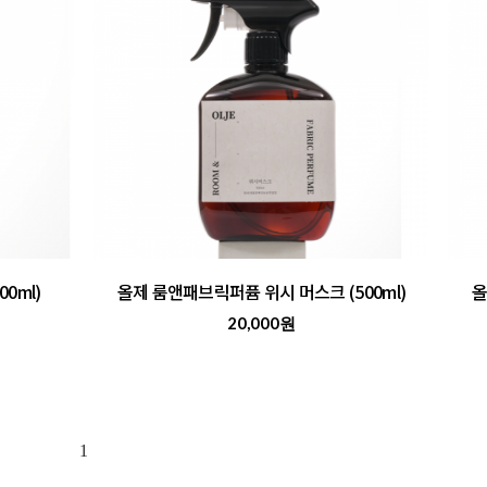
0ml)
올제 룸앤패브릭퍼퓸 위시 머스크 (500ml)
올
20,000원
1