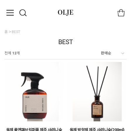
홈
BEST
BEST
전체
12
개
올제 룸앤패브릭퍼퓸 제주 사려니숲
올제 방향제 제주 사려니숲(200ml)