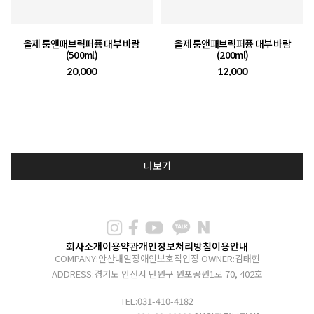
올제 룸앤패브릭퍼퓸 대부 바람
올제 룸앤패브릭퍼퓸 대부 바람
(500ml)
(200ml)
20,000
12,000
더보기
회사소개
이용약관
개인정보처리방침
이용안내
COMPANY:안산내일장애인보호작업장
OWNER:김태현
ADDRESS:경기도 안산시 단원구 원포공원1로 70, 402호
TEL:031-410-4182