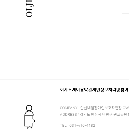
회사소개
이용약관
개인정보처리방침
이
COMPANY : 안산내일장애인보호작업장
OW
ADDRESS : 경기도 안산시 단원구 원포공원1로
TEL : 031-410-4182