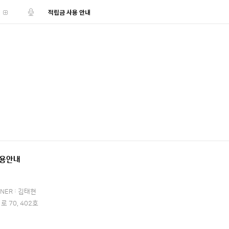
적립금 사용 안내
용안내
NER : 김태현
 70, 402호