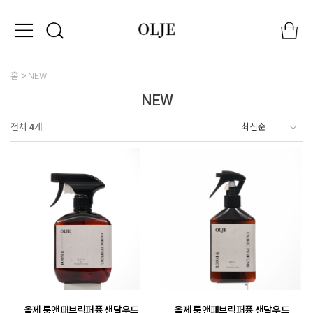
홈
NEW
NEW
전체
4
개
올제 룸앤패브릭퍼퓸 샌달우드
올제 룸앤패브릭퍼퓸 샌달우드